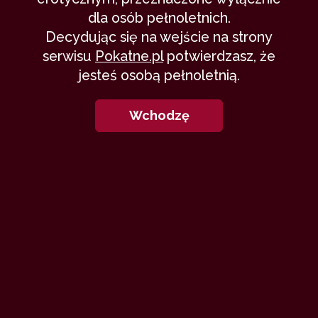
dla osób pełnoletnich.
Decydując się na wejście na strony
serwisu
Pokatne.pl
potwierdzasz, że
jesteś osobą pełnoletnią.
Wchodzę
Tytuł może się wydawać banalny.
Artykułu zawiera jednak
kompletny, użyteczny praktycznie
przepis na osiąganie kilku ważnych,