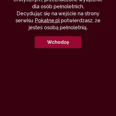
dla osób pełnoletnich.
Decydując się na wejście na strony
serwisu
Pokatne.pl
potwierdzasz, że
jesteś osobą pełnoletnią.
Wchodzę
-
O kurwa!
Wybaczcie, że tak brzydko zaczynam,
ale jesteśmy dorośli, więc jakoś to
przeżyjemy. A ja właśnie tak zareagowałem,
gdy Iga powiedziała mi:
- Adam, jestem w ciąży. To twoje dziecko. -