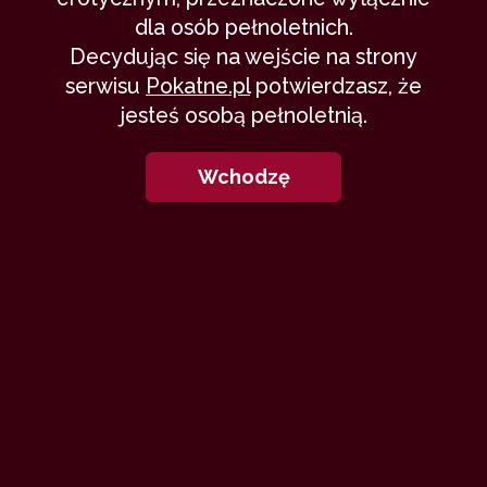
dla osób pełnoletnich.
Decydując się na wejście na strony
serwisu
Pokatne.pl
potwierdzasz, że
jesteś osobą pełnoletnią.
Wchodzę
B
ył wieczór. Ostatnia niedziela wakacji.
Od jutra, 2 września, miałem
rozpocząć nowy etap swojego życia. Nowe
miejsce, nowi ludzie, nowa szkoła. Nowe
miało być absolutnie wszystko.
Postanowiłem się wykąpać i przy okazji
wydepilować. Pod brzuchem i pachami