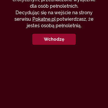
dla osób pełnoletnich.
Decydując się na wejście na strony
serwisu
Pokatne.pl
potwierdzasz, że
jesteś osobą pełnoletnią.
Wchodzę
N
ie bardzo wiem, kiedy wczoraj
usnęłam. Obudziłam się, była sobota
rano, ale to co "sklepane" mocno
bolało. Nie było wyjścia, wolniutko zrobiłam
toaletę, śniadanko i ponownie położyłam się