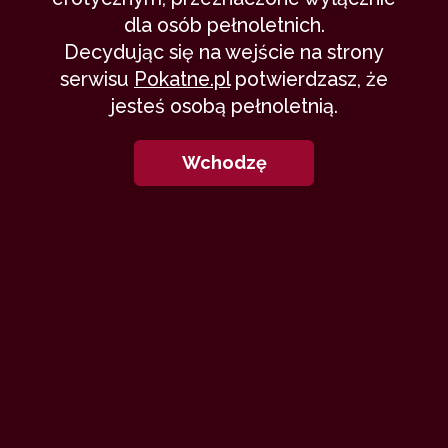
dla osób pełnoletnich.
Decydując się na wejście na strony
serwisu
Pokatne.pl
potwierdzasz, że
jesteś osobą pełnoletnią.
Wchodzę
T
o zdarzenie jest całkowicie prawdziwe
i nie mam poczucia wstydu, że je
upubliczniam. Cały ten fakt mocno
mną wstrząsnął. Chyba jest to pewna forma
katharsis.
Zacznę od nakreślenia sytuacji. Jestem
dojrzałym, 36-letnim facetem z dużym
doświadczeniem. Mam na imię Adam. Byłem