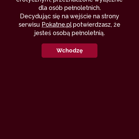
dla osób pełnoletnich.
Decydując się na wejście na strony
serwisu
Pokatne.pl
potwierdzasz, że
jesteś osobą pełnoletnią.
Wchodzę
Drugie spotkanie ze Złotowłosą i
ciąg dalszy fascynacji.
Z podziękowaniami dla autorki
Krystyny za jej nieocenione