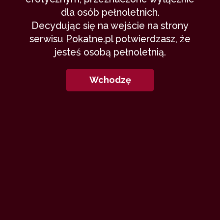
dla osób pełnoletnich.
Decydując się na wejście na strony
serwisu
Pokatne.pl
potwierdzasz, że
jesteś osobą pełnoletnią.
Wchodzę
Zapraszam do lektury.
Przy okazji odwiedźcie też mojego
bloga z autorskimi opowiadaniami.
Link w profilu.
Pozdrawiam.