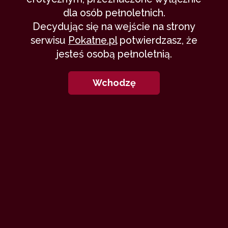
dla osób pełnoletnich.
Decydując się na wejście na strony
serwisu
Pokatne.pl
potwierdzasz, że
jesteś osobą pełnoletnią.
Wchodzę
W każdym z nas drzemią,
pragnienia czy fanrazje, które nie
mają prawa się spełnić, lecz
domagają się by je ujawnić i dać