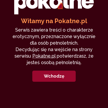
fruktoza: Opowiadania
Witamy na Pokatne.pl
Serwis zawiera treści o charakterze
erotycznym, przeznaczone wyłącznie
10
dla osób pełnoletnich.
Decydując się na wejście na strony
serwisu
Pokatne.pl
potwierdzasz, że
jesteś osobą pełnoletnią.
Tańcz mała, tańcz
Wchodzę
fruktoza
4 października 2013
striptease
klub
18,898
13 min
7.14
/10