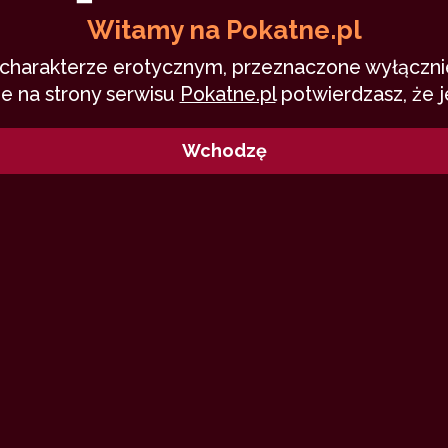
Witamy na Pokatne.pl
o charakterze erotycznym, przeznaczone wyłącznie
e na strony serwisu
Pokatne.pl
potwierdzasz, że j
Ludomil: Opowiadania
Wchodzę
4