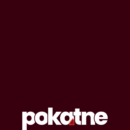
Ludomil
Autor
1 czerwca 2014
pokaż statystyki
Podziel się tym profilem ze znajomymi