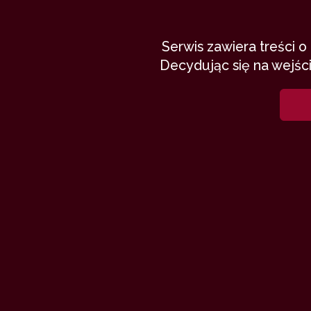
Serwis zawiera treści 
Decydując się na wejści
Wynagrodzenie
cierpień
Ludomil
3 czerwca 201