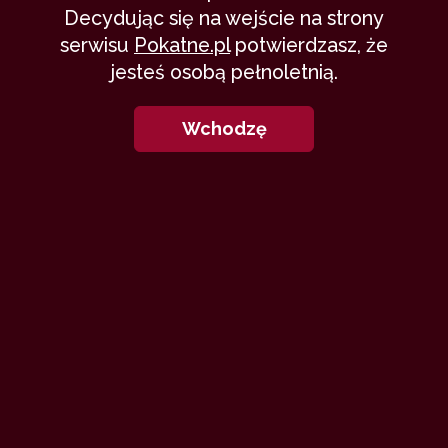
Decydując się na wejście na strony
Orfeusz: Opowiadania
serwisu
Pokatne.pl
potwierdzasz, że
jesteś osobą pełnoletnią.
3
Wchodzę
Przypadkowy turysta
Orfeusz
6 sierpnia 2004
wycieczka
trójkąt
41,981
17 min
8.78
/10