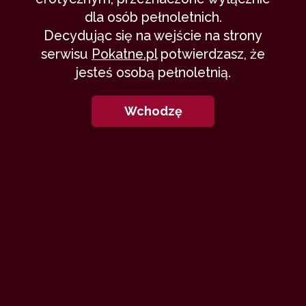
dla osób pełnoletnich.
Decydując się na wejście na strony
serwisu
Pokatne.pl
potwierdzasz, że
jesteś osobą pełnoletnią.
Wchodzę
L
ata 80-te dziwne lata, kiedy rozsądek
wspomina je źle pamięć wybiórcza
podsuwa tylko miłe obrazy. Byliśmy z
żoną przed 30-tką mieliśmy dwoje dzieci,
które wysłaliśmy do babci na wakacje, a
sami zabraliśmy się za odkładany remont
naszego mieszkanka. Pominę zakupy, które