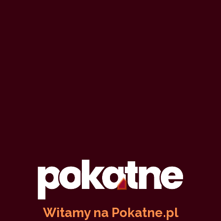
Studniówka
Fanatyk_Rusalki
5
23 lutego 2025
bdsm
studniówka
uległość
0
10,155
43 min
3.97
/10
Czas burz (I)
Witamy na Pokatne.pl