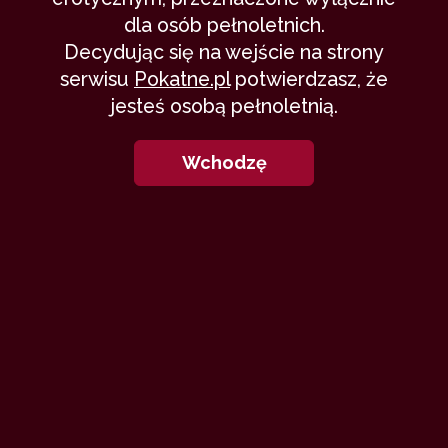
dla osób pełnoletnich.
Decydując się na wejście na strony
serwisu
Pokatne.pl
potwierdzasz, że
jesteś osobą pełnoletnią.
Wchodzę
Ostatnie z serii o Kate. Jest jej tutaj
stosunkowo mało, więc myślę, że
będzie to jedna z przyjemniejszych
lektur :)
Obraz tego, co działo się ze mną od
ostatniego opublikowanego