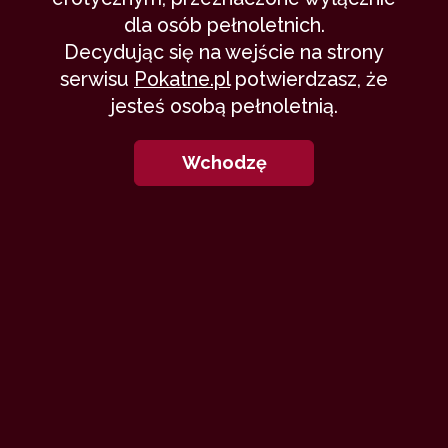
dla osób pełnoletnich.
Decydując się na wejście na strony
serwisu
Pokatne.pl
potwierdzasz, że
jesteś osobą pełnoletnią.
Wchodzę
N
ie pamiętała już ile wieczorów
spędziła przy swoim laptopie. Za jego
pomocą przekazywała tak wiele
emocji i uczuć. Z tego co otrzymywała w
zamian tworzyła własne przeżycia. Ulotne
chwile, w których wyobraźnia pobudzała
delikatnie zmysł dotyku pozwalając