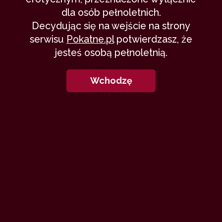
dla osób pełnoletnich.
Decydując się na wejście na strony
serwisu
Pokatne.pl
potwierdzasz, że
jesteś osobą pełnoletnią.
Wchodzę
Dużo dygresji, mało seksu, na
dodatek debiut. Osoby o słabych
nerwach i wysublimowanym guście
powinny się trzymać z daleka :).
W
ostatniej chwili wpadłam do
pociągu relacji Katowice-Gdańsk.