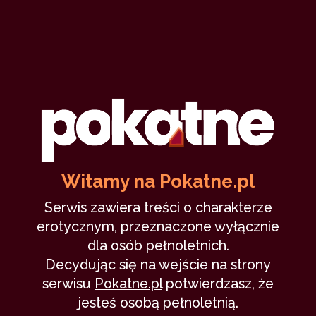
Agnessa Novvak
5 grudnia 2020
oral
prysznic
squirt
japonka
wulgaryzmy
18,622
31 min
9.78
/10
0
Witamy na Pokatne.pl
Nocny pociąg z rudzielcem,
czyli minął…
Serwis zawiera treści o charakterze
erotycznym, przeznaczone wyłącznie
dla osób pełnoletnich.
Agnessa Novvak
17 października 2020
Decydując się na wejście na strony
zdrada
przemoc
wulgaryzmy
nieznajomi
serwisu
Pokatne.pl
potwierdzasz, że
ruda
20,737
34 min
9.81
/10
jesteś osobą pełnoletnią.