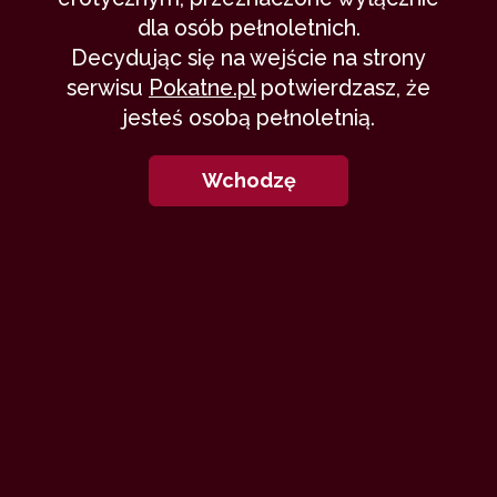
dla osób pełnoletnich.
Decydując się na wejście na strony
serwisu
Pokatne.pl
potwierdzasz, że
jesteś osobą pełnoletnią.
Wchodzę
S
ą w życiu sytuację, kiedy bycie kobietą
samotną nie jest zbyt zręczne. Dotyczy
to różnego rodzaju spotkań koleżeńsko
- towarzyskich, gdzie przychodzą
małżeństwa. Wówczas na kobietę samotną