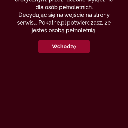
dla osób pełnoletnich.
Decydując się na wejście na strony
serwisu
Pokatne.pl
potwierdzasz, że
jesteś osobą pełnoletnią.
Wchodzę
"Kto sieje wiatr, zbiera burzę"
T
eraz
Alicja stoi przy kuchennym zlewie.
Płucząc talerze i polerując łyżki prawie nie