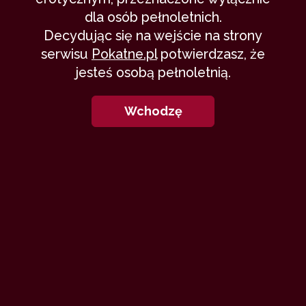
dla osób pełnoletnich.
Decydując się na wejście na strony
serwisu
Pokatne.pl
potwierdzasz, że
jesteś osobą pełnoletnią.
Wchodzę
K
olejny weekend za mną... Niestety
mężowi znów coś się pomieszało i od
tamtych akcji seksu nie było ani
trochę. Męczy mnie już takie życie i takie
huśtawki nastrojów mojego męża. A mówią,
że to kobiety są zmienne i niestałe w
uczuciach. Znowu nie odzywał się prawie