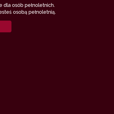
 dla osób pełnoletnich.
esteś osobą pełnoletnią.
okatne.
o brać. Oto
 Was a ja
ieję, że