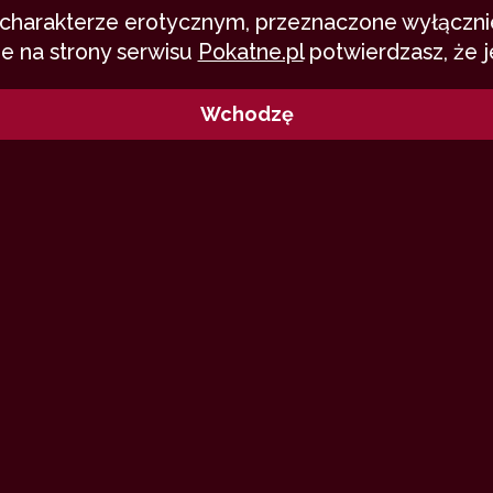
o charakterze erotycznym, przeznaczone wyłącznie
e na strony serwisu
Pokatne.pl
potwierdzasz, że j
Wchodzę
wielu miesięcy jestem czytelnikiem p
anowiłam dać coś od siebie a nie tylk
isarski. Może opowiadanie nie porwie
owacji na stojąco to jednak mam nadz