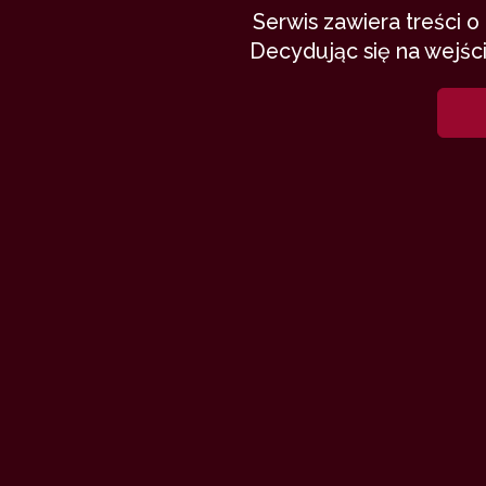
Serwis zawiera treści 
Decydując się na wejści
Kochani od 
Dzisiaj post
mój debiut p
nie dostanę 