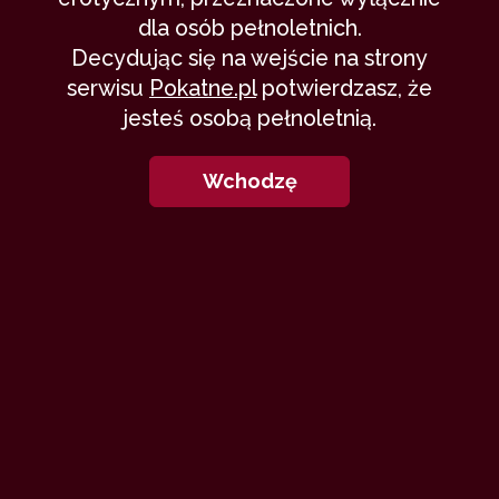
dla osób pełnoletnich.
Decydując się na wejście na strony
serwisu
Pokatne.pl
potwierdzasz, że
jesteś osobą pełnoletnią.
Wchodzę
Z
aczęło się nie najlepiej.
Senna pogoda i grube krople deszczu
rozbijające się o przednią szybę samochodu
dobijały Łukasza bardziej, niż 300
kilometrów drogi, które miał jeszcze przed
sobą. Meteorolodzy zapowiadali, że będzie
to najbardziej deszczowe lato ostatniej