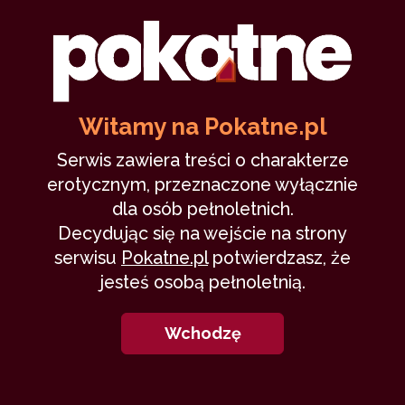
5
Witamy na Pokatne.pl
Weselna panna
Serwis zawiera treści o charakterze
erotycznym, przeznaczone wyłącznie
dla osób pełnoletnich.
jamer106
9 czerwca 2025
Decydując się na wejście na strony
footjob
soft
romantyczne
akcja
serwisu
Pokatne.pl
potwierdzasz, że
18,047
44 min
8.64
/10
jesteś osobą pełnoletnią.
Wchodzę
14