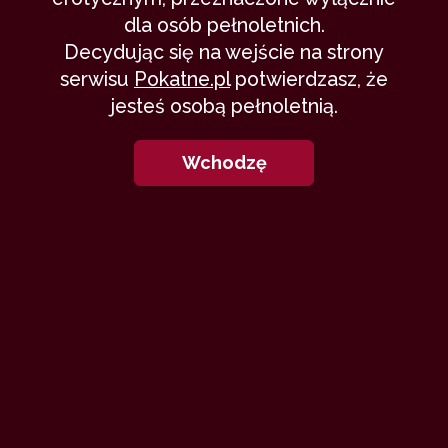
dla osób pełnoletnich.
Decydując się na wejście na strony
serwisu
Pokatne.pl
potwierdzasz, że
jesteś osobą pełnoletnią.
Wchodzę
Jest i ona. Więcej? Zapraszam na
blog.
S
iedział na jednym z barowych krzeseł,