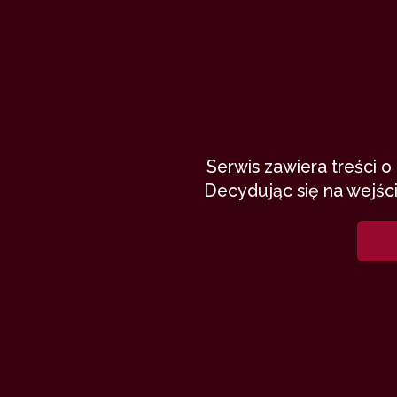
Plan B (II)
Serwis zawiera treści 
Decydując się na wejści
Adrenalinaaa
8 czerwca 201
szef
wrogowie
opiekunka
bez seksu
romans
23,342
11 min
9.64
/1