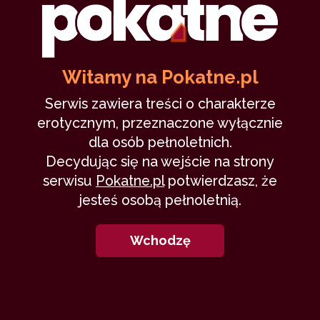
Dzikość Karpat (II) - Ślady i…
Witamy na Pokatne.pl
BlueNight
22 czerwca 2026
Serwis zawiera treści o charakterze
erotycznym, przeznaczone wyłącznie
fantasy
młodzi
groza
dla osób pełnoletnich.
4,694
43 min
8.13
/10
Decydując się na wejście na strony
serwisu
Pokatne.pl
potwierdzasz, że
jesteś osobą pełnoletnią.
2
Wchodzę
Chcę więcej, kochanie (XI część
1)