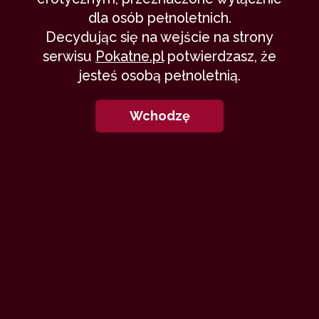
dla osób pełnoletnich.
Decydując się na wejście na strony
serwisu
Pokatne.pl
potwierdzasz, że
jesteś osobą pełnoletnią.
Wchodzę
Kochani, dziękuję za szczere opinie.
Dodaje drugą część dość szybko,
byście mogli wyobrazić sobie
rozkwit całej tej historii. Kolejne
części, będę udostępniać po