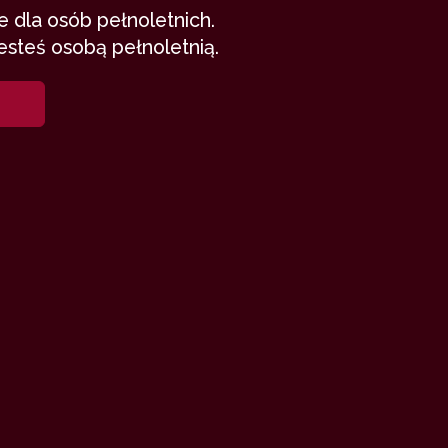
 dla osób pełnoletnich.
esteś osobą pełnoletnią.
m Was na
proszę