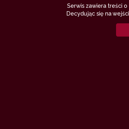
Serwis zawiera treści 
Decydując się na wejści
Oglądacie o
transmisję z
rozsiąść się