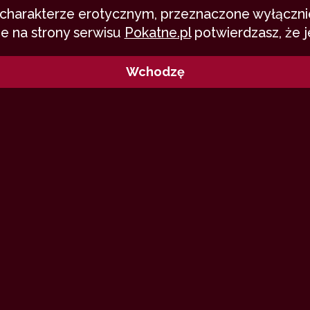
o charakterze erotycznym, przeznaczone wyłącznie
e na strony serwisu
Pokatne.pl
potwierdzasz, że j
Wchodzę
limpiadę w Paryżu? Dzisiaj zaprasza
 mojej ulubionej dyscypliny. Bardzo 
 przed telewizorami, zaczynamy!