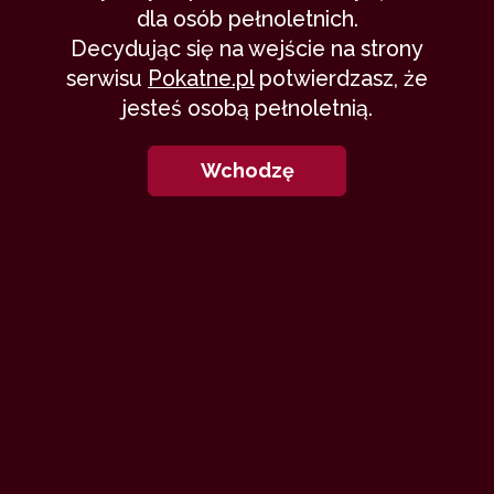
dla osób pełnoletnich.
Andrew Boock
12 listopada 2015
Decydując się na wejście na strony
osada
czarownice
magia
serwisu
Pokatne.pl
potwierdzasz, że
24,756
26 min
8.68
/10
jesteś osobą pełnoletnią.
Wchodzę
16
Głębokie opowiadania
erotyczno-fantastyczne
czarownic z dziwnych…
Verona1383
9 kwietnia 2014
czarownice
lesbijki
23,212
9 min
4.87
/10