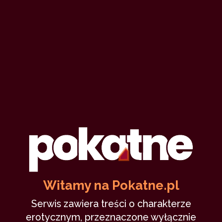
Zaczarowana?
NiceLion
21 listopada 2022
bdsm
czarownice
las
hipnoza
rytuał
7,712
10 min
1.75
/10
6
Witamy na Pokatne.pl
Osada
Serwis zawiera treści o charakterze
erotycznym, przeznaczone wyłącznie