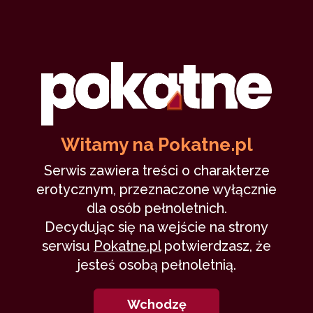
Kwarantanna w kawalerce (I)
Tpoh
17 sierpnia 2020
koronawirus
pandemia
kwarantanna
11,421
9 min
9.67
/10
Witamy na Pokatne.pl
Serwis zawiera treści o charakterze
erotycznym, przeznaczone wyłącznie
1
dla osób pełnoletnich.
Decydując się na wejście na strony
serwisu
Pokatne.pl
potwierdzasz, że
jesteś osobą pełnoletnią.
Marzena – Minął rok, czyli
wypad…
Wchodzę