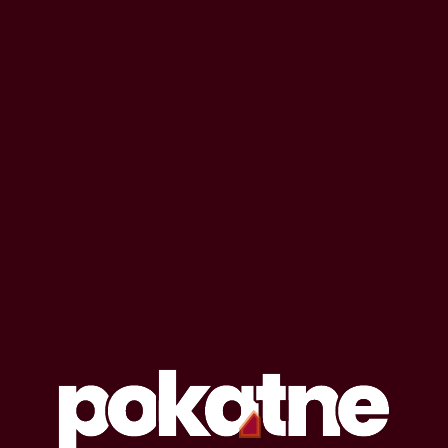
OPOWIADANIA EROTYCZNE
#
pół-serio
Lista opowiadań erotycznych oznaczonych
tagiem: pół-serio
0