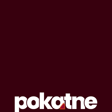
OPOWIADANIA EROTYCZNE
#
przepych
Lista opowiadań erotycznych oznaczonych
tagiem: przepych
8