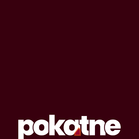
OPOWIADANIA EROTYCZNE
#
siadanie na twarzy
Lista opowiadań erotycznych oznaczonych
tagiem: siadanie na twarzy
12