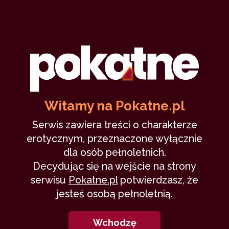
Lustra szarości
Mysteriousstories
31 maja 2024
seks tantryczny
praca
szkolenie
wspomnienia
20,587
22 min
9.56
/10
Witamy na Pokatne.pl
Serwis zawiera treści o charakterze
erotycznym, przeznaczone wyłącznie
11
dla osób pełnoletnich.
Decydując się na wejście na strony
serwisu
Pokatne.pl
potwierdzasz, że
jesteś osobą pełnoletnią.
Wszyscy kochają Monikę
Wchodzę