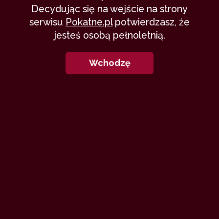
Decydując się na wejście na strony
21WXYZ: Opowiadania
serwisu
Pokatne.pl
potwierdzasz, że
jesteś osobą pełnoletnią.
12
Wchodzę
Spotkanie po latach
21WXYZ
1 września 2023
milf
klub
dylemat
31,220
25 min
9.48
/10