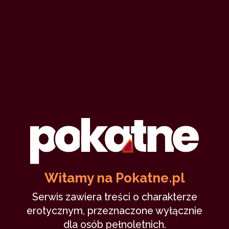
21WXYZ
Autor
26 sierpnia 2023
pokaż statystyki
Podziel się tym profilem ze znajomymi
Witamy na Pokatne.pl
Serwis zawiera treści o charakterze
erotycznym, przeznaczone wyłącznie
dla osób pełnoletnich.