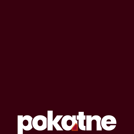
OPOWIADANIA EROTYCZNE
#
dylemat
Lista opowiadań erotycznych oznaczonych
tagiem: dylemat
12