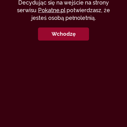
Decydując się na wejście na strony
Niebo, piekło i z powrotem (III).
serwisu
Pokatne.pl
potwierdzasz, że
…
jesteś osobą pełnoletnią.
Wchodzę
agatslawe
21 stycznia 2025
dojrzałe
ekshibicjonizm
3,409
17 min
8.96
/10
2
Niebo, piekło i z powrotem (II).…