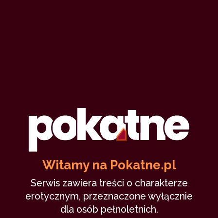
0
Niebo, piekło i z powrotem (IV)
agatslawe
19 lutego 2025
dojrzała
podniecenie
ekshibicjonizm
4,047
13 min
8.83
/10
Witamy na Pokatne.pl
Serwis zawiera treści o charakterze
0
erotycznym, przeznaczone wyłącznie
dla osób pełnoletnich.