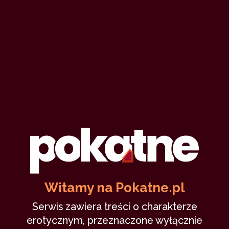
magdusia1997
Autor
5 stycznia 2014
pokaż statystyki
Podziel się tym profilem ze znajomymi
Witamy na Pokatne.pl
Serwis zawiera treści o charakterze
erotycznym, przeznaczone wyłącznie