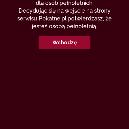
dla osób pełnoletnich.
Decydując się na wejście na strony
magdusia1997: Opowiadania
serwisu
Pokatne.pl
potwierdzasz, że
jesteś osobą pełnoletnią.
Wchodzę
3
Twoje usta wciąż smakują
truskawkami
magdusia1997
29 października 2014
romans
delikatnie
przyjaciele
dojrzali
bez seksu
17,050
9 min
4
/10