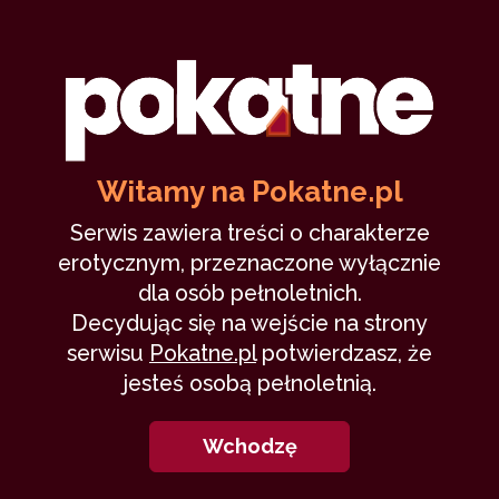
9
Witamy na Pokatne.pl
Sucze ziele (II)
Serwis zawiera treści o charakterze
Wyssane Historie
1 października 2019
erotycznym, przeznaczone wyłącznie
dla osób pełnoletnich.
wakacje
delikatnie
Decydując się na wejście na strony
20,508
9 min
9.15
/10
serwisu
Pokatne.pl
potwierdzasz, że
jesteś osobą pełnoletnią.
11
Wchodzę