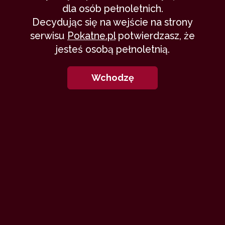
dla osób pełnoletnich.
Wyssane Historie
30 września 2019
Decydując się na wejście na strony
wakacje
delikatnie
zdrada
fantasy
czary
serwisu
Pokatne.pl
potwierdzasz, że
29,004
10 min
8.25
/10
jesteś osobą pełnoletnią.
Wchodzę
2
Posłanka piekła
Andrew Boock
12 kwietnia 2016
magia
wiedźma
czary
17,748
54 min
8.05
/10