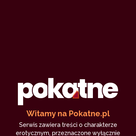
Nietypowe historie: Pociotka (I)
Adrenalinaaa
18 marca 2020
wiedźma
czary
zmartwychwstanie
morderstwo
14,825
humor
8 min
9.11
/10
11
Witamy na Pokatne.pl
Sucze ziele (I)
Serwis zawiera treści o charakterze
erotycznym, przeznaczone wyłącznie