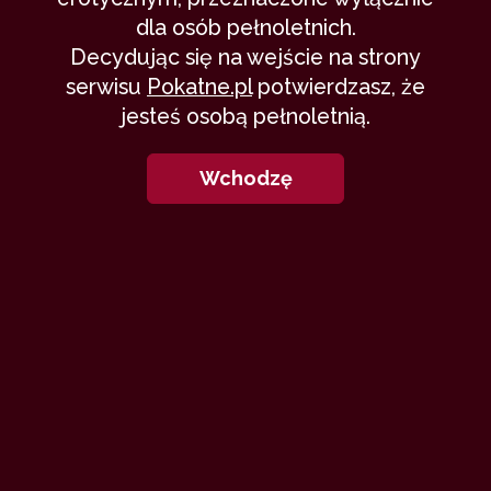
dla osób pełnoletnich.
Decydując się na wejście na strony
serwisu
Pokatne.pl
potwierdzasz, że
jesteś osobą pełnoletnią.
Wchodzę
11. Zachód słońca
Wieczorem wybraliśmy się na dłuższy
spacer, aby zobaczyć zachód słońca.