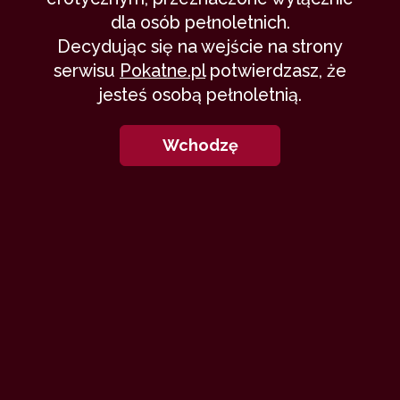
dla osób pełnoletnich.
Decydując się na wejście na strony
serwisu
Pokatne.pl
potwierdzasz, że
jesteś osobą pełnoletnią.
Wchodzę
Druga część wspomnień z wakacji
na rajskiej, tropikalnej wyspie.
Moja ukochana Lena i ja