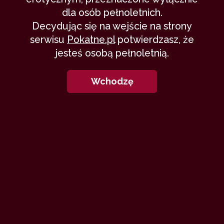
dla osób pełnoletnich.
Decydując się na wejście na strony
serwisu
Pokatne.pl
potwierdzasz, że
jesteś osobą pełnoletnią.
Wchodzę
J
ak sięgam pamięcią, to seks był dla mnie
zawsze na jednym z pierwszych miejsc.
Według mojej rodziny, od małego
uwielbiałem nagość. Podobno jak byłem
malutki, to uwielbiałem łazić na golasa. Dla
mojej mamy był to pewien problem, bo
wyobraźcie sobie szkraba, ledwo