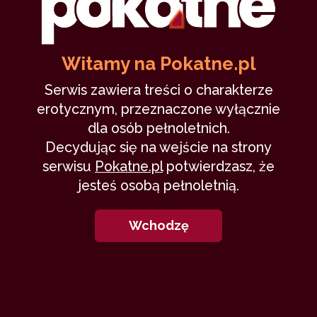
Krystyna
19 września 2020
nauczycielka
kuszenie
podglądanie
26,248
13 min
8.96
/10
Witamy na Pokatne.pl
Serwis zawiera treści o charakterze
erotycznym, przeznaczone wyłącznie
15
dla osób pełnoletnich.
Decydując się na wejście na strony
serwisu
Pokatne.pl
potwierdzasz, że
jesteś osobą pełnoletnią.
Slumsy. Marta i dyrektor
[rework]
Wchodzę
historyczka
2 czerwca 2020
pończochy
grupowo
kuszenie
elegantka
przemoc
30,621
56 min
9.69
/10