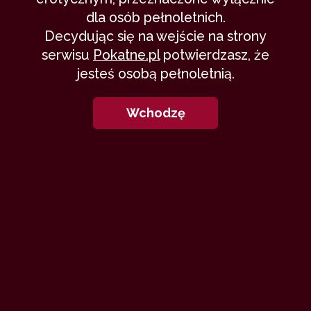
dla osób pełnoletnich.
Decydując się na wejście na strony
serwisu
Pokatne.pl
potwierdzasz, że
jesteś osobą pełnoletnią.
Wchodzę
Nie zawsze można się spodziewać,
co dzieje się w sypialni zwyczajnego
małżeństwa. Czy zawsze musi być