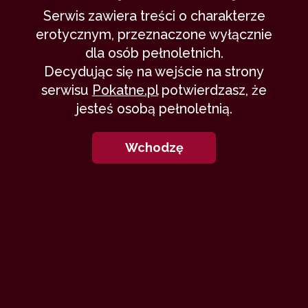
Serwis zawiera treści o charakterze
erotycznym, przeznaczone wyłącznie
dla osób pełnoletnich.
Decydując się na wejście na strony
serwisu
Pokatne.pl
potwierdzasz, że
jesteś osobą pełnoletnią.
Wchodzę
Ruch, rytm, oddech
i szept i westchnienie
i porzucona dnia szarość,
dłoni i ud splecenie.
Splątanymi zmysłami,
w jedno ciało stopieni,
w pościgu za wieczności ułamkiem,
namiętnie zgubieni.