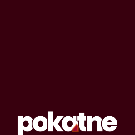
OPOWIADANIA EROTYCZNE
#
ageplay
Lista opowiadań erotycznych oznaczonych
tagiem: ageplay
9