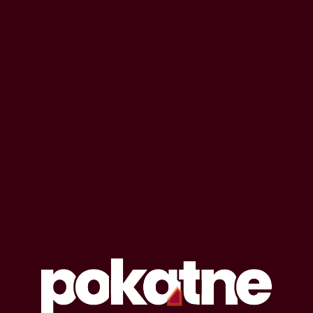
OPOWIADANIA EROTYCZNE
#
badanie
Lista opowiadań erotycznych oznaczonych
tagiem: badanie
10