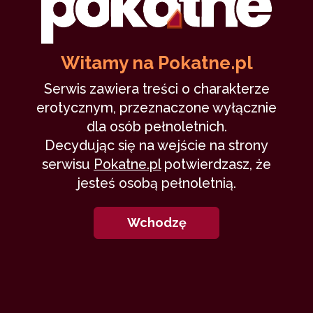
darjim
17 kwietnia 2020
sexual fiction
delikatnie
młoda
dojrzały
20,589
11 min
7.96
/10
Witamy na Pokatne.pl
Serwis zawiera treści o charakterze
erotycznym, przeznaczone wyłącznie
9
dla osób pełnoletnich.
Decydując się na wejście na strony
serwisu
Pokatne.pl
potwierdzasz, że
jesteś osobą pełnoletnią.
Utracona skromność - Julia (II)
Wchodzę
BlueNight
8 sierpnia 2019
studentka
dojrzały
dominacja
zabawki
32,353
13 min
8.83
/10