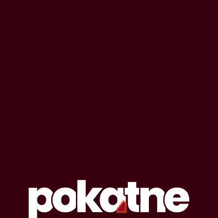
OPOWIADANIA EROTYCZNE
#
dziecko
Lista opowiadań erotycznych oznaczonych
tagiem: dziecko
24